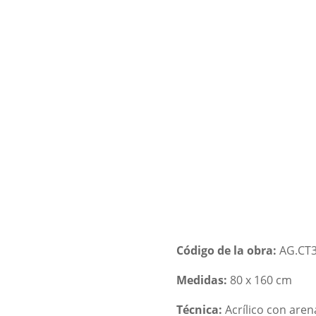
NDA
BIOGRAFIA Y TECNICAS
OBRAS POR ENCARGO
F
Código de la obra:
AG.CT3
Medidas:
80 x 160 cm
Técnica:
Acrílico con aren