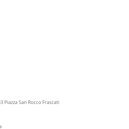
OTOMONTAJES
CONTACTOS
OPINIONES
FAQ
Español
3 Piazza San Rocco Frascati
a