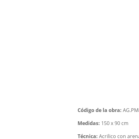
NDA
BIOGRAFIA Y TECNICAS
OBRAS POR ENCARGO
F
Código de la obra:
AG.PM
Medidas:
150 x 90 cm
Técnica:
Acrilico con aren