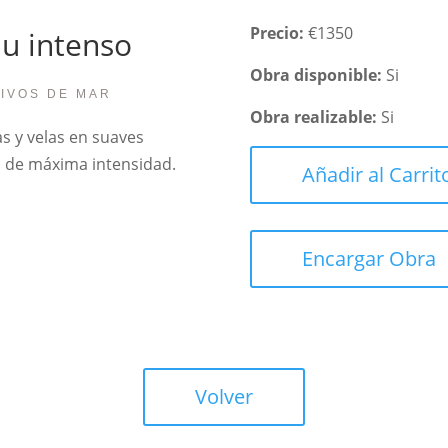
Precio:
€1350
lu intenso
Obra disponible:
Si
TIVOS DE MAR
Obra realizable:
Si
s y velas en suaves
o de máxima intensidad.
Añadir al Carrit
Encargar Obra
Volver