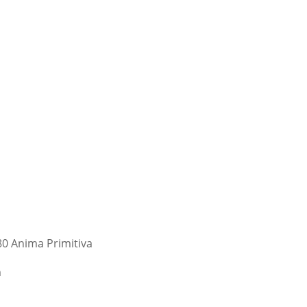
OTOMONTAJES
CONTACTOS
OPINIONES
FAQ
Español
0 Anima Primitiva
m