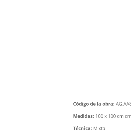
NDA
BIOGRAFIA Y TECNICAS
OBRAS POR ENCARGO
F
Código de la obra:
AG.AA8
Medidas:
100 x 100 cm c
Técnica:
MIxta